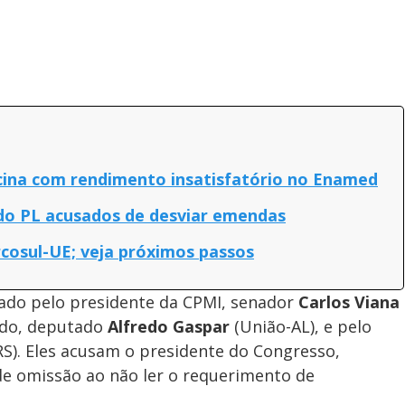
cina com rendimento insatisfatório no Enamed
do PL acusados de desviar emendas
osul-UE; veja próximos passos
ado pelo presidente da CPMI, senador
Carlos Viana
ado, deputado
Alfredo Gaspar
(União-AL), e pelo
S). Eles acusam o presidente do Congresso,
de omissão ao não ler o requerimento de