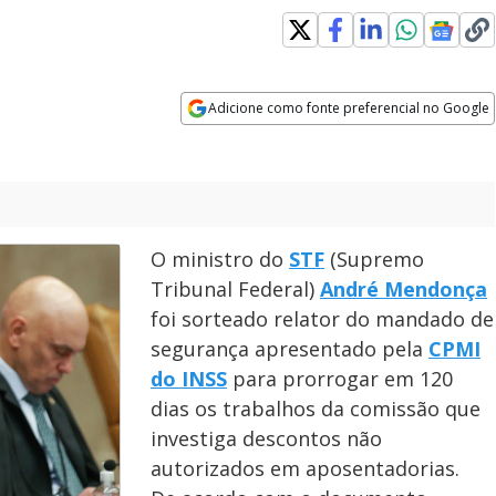
s in new window
Adicione como fonte preferencial no Google
Opens in new window
O ministro do
STF
(Supremo
Tribunal Federal)
André Mendonça
foi sorteado relator do mandado de
segurança apresentado pela
CPMI
do INSS
para prorrogar em 120
dias os trabalhos da comissão que
investiga descontos não
autorizados em aposentadorias.