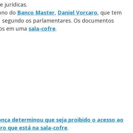
e jurídicas.
dono do
Banco Master
,
Daniel Vorcaro
, que tem
s, segundo os parlamentares. Os documentos
ados em uma
sala-cofre
.
nça determinou que seja proibido o acesso ao
aro que está na sala-cofre
.