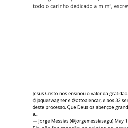
todo o carinho dedicado a mim”, escre
Jesus Cristo nos ensinou o valor da gratid
@jaqueswagner
e
@ottoalencar
, e aos 32 s
deste processo. Que Deus os abençoe grand
a…
— Jorge Messias (@jorgemessiasagu)
May 1