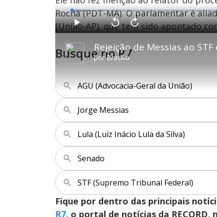
Ele não fez menção ao relator do pro
Rocha (PDT-MA). O parlamentar é alia
L
o
a
(União-AP), que tem sido apontado com
d
P
V
A
e
l
o
v
d
a
l
a
:
y
t
n
4
Busque no R7
a
ç
.
r
a
5
por
Brasília
1
r
2
0
1
%
s
0
e
s
g
e
u
g
AGU (Advocacia-Geral da União)
n
u
d
n
o
d
s
o
s
Jorge Messias
Lula (Luiz Inácio Lula da Silva)
M
u
d
o
Senado
STF (Supremo Tribunal Federal)
Fique por dentro das principais notíc
R7
, o portal de notícias da RECORD,