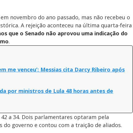
la em novembro do ano passado, mas não recebeu o
tórica. A rejeição aconteceu na última quarta-feira
anos que o Senado não aprovou uma indicação do
remo
.
em me venceu’: Messias cita Darcy Ribeiro após
ada por ministros de Lula 48 horas antes de
e 42 a 34. Dois parlamentares optaram pela
s do governo e contou com a traição de aliados.