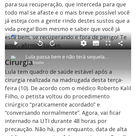
para sua recuperação, que interceda para que
todo mal se afaste e o mais breve possível você
já esteja com a gente rindo destes sustos que a
vida prega! Bom mesmo e saber que você já
está bem, se recuperando e fora de perigo! Te
L
o
a
amo”, afirmou Lurian.
S
d
u
C
P
V
A
P
F
e
b
o
l
o
v
u
d
t
m
a
l
a
l
:
Lula passa bem e não terá sequelas após cirurgia de emergência
i
p
y
t
n
l
3
Cirurgia
t
a
a
ç
s
.
por
Brasília
l
r
r
a
c
7
e
t
1
r
l
r
0
s
i
0
1
e
Lula tem quadro de saúde estável após a
%
l
s
0
e
h
e
s
n
a
cirurgia realizada na madrugada desta terça-
g
e
r
u
g
n
u
a
feira (10). De acordo com o médico Roberto Kalil
d
n
o
d
s
o
Filho, o petista voltou do procedimento
s
cirúrgico “praticamente acordado” e
y
“conversando normalmente”. Agora, vai ficar
M
internado na UTI durante 48 horas por
V
u
d
precaução. Não há, por enquanto, data de alta
o