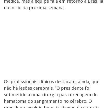
médica, mas a equipe fala em retorno a Brasília
i
no início da próxima semana.
d
e
o
Os profissionais clínicos destacam, ainda, que
não há lesões cerebrais. “O presidente foi
submetido a uma cirurgia para drenagem do
hematoma do sangramento no cérebro. O
presidente evoluiu bem, já chegou da cirurgia