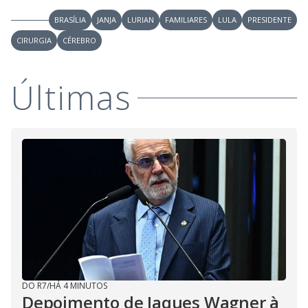
BRASÍLIA
JANJA
LURIAN
FAMILIARES
LULA
PRESIDENTE
CIRURGIA
CÉREBRO
Últimas
DO R7
/
HÁ 4 MINUTOS
Depoimento de Jaques Wagner à