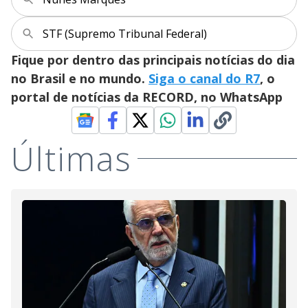
V
i
STF (Supremo Tribunal Federal)
Fique por dentro das principais notícias do dia
d
no Brasil e no mundo.
Siga o canal do R7
, o
portal de notícias da RECORD, no WhatsApp
e
Últimas
o