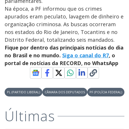
i
parlamentares.
Na época, a PF informou que os crimes
d
apurados eram peculato, lavagem de dinheiro e
organização criminosa. As buscas ocorreram
e
nos estados do Rio de Janeiro, Tocantins e no
Distrito Federal, totalizando seis mandados.
Fique por dentro das principais notícias do dia
o
no Brasil e no mundo.
Siga o canal do R7
, o
portal de notícias da RECORD, no WhatsApp
PL (PARTIDO LIBERAL)
CÂMARA DOS DEPUTADOS
PF (POLÍCIA FEDERAL)
Últimas