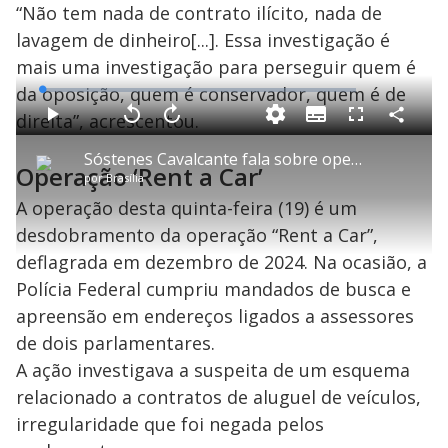
“Não tem nada de contrato ilícito, nada de
lavagem de dinheiro[...]. Essa investigação é
mais uma investigação para perseguir quem é
da oposição, quem é conservador, quem é de
L
o
a
direita”, acrescentou.
S
d
u
C
P
V
A
P
F
e
b
o
l
o
v
u
d
t
m
a
l
a
l
:
Sóstenes Cavalcante fala sobre operação da PF
i
p
y
t
n
l
0
Operação ‘Rent a Car’
t
a
a
ç
s
.
por
Brasília
l
r
r
a
c
9
e
t
1
r
l
r
3
s
i
0
1
e
A operação desta quinta-feira (19) é um
%
l
s
0
e
h
e
s
n
a
desdobramento da operação “Rent a Car”,
g
e
r
u
g
n
u
a
deflagrada em dezembro de 2024. Na ocasião, a
d
n
o
d
s
o
Polícia Federal cumpriu mandados de busca e
s
apreensão em endereços ligados a assessores
y
de dois parlamentares.
M
A ação investigava a suspeita de um esquema
V
u
d
relacionado a contratos de aluguel de veículos,
o
irregularidade que foi negada pelos