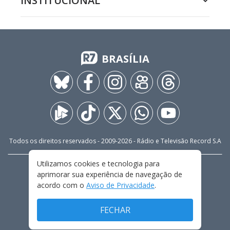
INSTITUCIONAL
BRASÍLIA
Todos os direitos reservados - 2009-
2026
- Rádio e Televisão Record S.A
Utilizamos cookies e tecnologia para
CARREIRA
FALE CONOSCO
PRIVACIDADE
aprimorar sua experiência de navegação de
TERMOS E CONDIÇÕES DE USO
acordo com o
Aviso de Privacidade
.
FECHAR