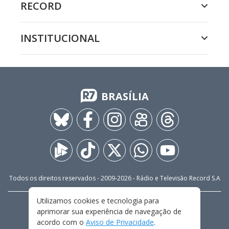
RECORD
INSTITUCIONAL
BRASÍLIA
Todos os direitos reservados - 2009-
2026
- Rádio e Televisão Record S.A
Utilizamos cookies e tecnologia para
CARREIRA
FALE CONOSCO
PRIVACIDADE
aprimorar sua experiência de navegação de
TERMOS E CONDIÇÕES DE USO
acordo com o
Aviso de Privacidade
.