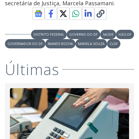
secretária de Justiça, Marcela Passamani.
DISTRITO FEDERAL
GOVERNO DO DF
SAÚDE
IGES-DF
GOVERNADOR DO DF
IBANEIS ROCHA
MARIELA SOUZA
CLDF
Últimas