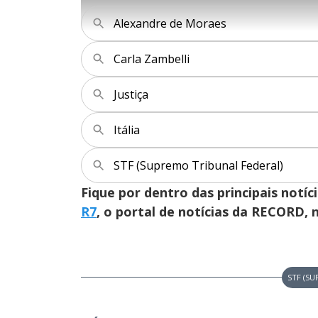
e
s
g
e
u
g
Alexandre de Moraes
n
u
d
n
o
d
s
o
s
Carla Zambelli
Justiça
M
u
d
o
Itália
STF (Supremo Tribunal Federal)
Fique por dentro das principais notíc
R7
, o portal de notícias da RECORD,
STF (S