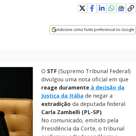
s in new window
Adicione como fonte preferencial no Google
Opens in new window
O
STF
(Supremo Tribunal Federal)
divulgou uma nota oficial em que
reage duramente
à decisão da
Justiça da Itália
de negar a
extradição
da deputada federal
Carla Zambelli (PL-SP)
.
No comunicado, emitido pela
Presidência da Corte, o tribunal