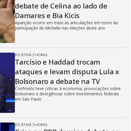
V
debate de Celina ao lado de
i
Damares e Bia Kicis
Aparição ocorre em meio às articulações em torno da
participação de Michelle nas eleições deste ano
d
DO R7
/
HÁ 2 HORAS
e
Tarcísio e Haddad trocam
ataques e levam disputa Lula x
Bolsonaro a debate na TV
o
Confronto teve críticas à economia, provocações sobre
Bolsonaro e divergências sobre investimentos federais
em São Paulo
DO R7
/
HÁ 3 HORAS