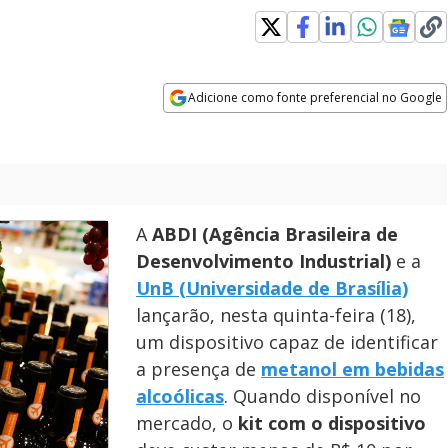
Adicione como fonte preferencial no Google
Opens in new window
A
ABDI (Agência Brasileira de
Desenvolvimento Industrial)
e a
UnB (Universidade de Brasília)
lançarão, nesta quinta-feira (18),
um dispositivo capaz de identificar
a presença de
metanol
em bebidas
alcoólicas
. Quando disponível no
mercado, o
kit com o dispositivo