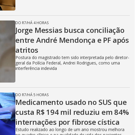
DO R7
/
HÁ 4 HORAS
Jorge Messias busca conciliação
entre André Mendonça e PF após
atritos
Postura do magistrado tem sido interpretada pelo diretor-
geral da Polícia Federal, Andrei Rodrigues, como uma
interferência indevida
DO R7
/
HÁ 5 HORAS
Medicamento usado no SUS que
custa R$ 194 mil reduziu em 84%
internações por fibrose cística
Estudo realizado ao longo de um ano mostrou melhora
no quadro clínico e na qualidade de vida dos pacientes