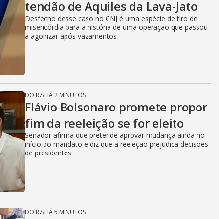
tendão de Aquiles da Lava-Jato
i
Desfecho desse caso no CNJ é uma espécie de tiro de
misericórdia para a história de uma operação que passou
a agonizar após vazamentos
d
e
DO R7
/
HÁ 2 MINUTOS
Flávio Bolsonaro promete propor
fim da reeleição se for eleito
o
Senador afirma que pretende aprovar mudança ainda no
início do mandato e diz que a reeleção prejudica decisões
de presidentes
DO R7
/
HÁ 5 MINUTOS