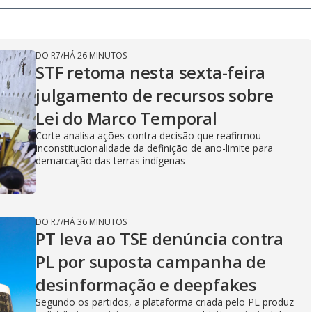
V
i
DO R7
/
HÁ 26 MINUTOS
STF retoma nesta sexta-feira
julgamento de recursos sobre
d
Lei do Marco Temporal
Corte analisa ações contra decisão que reafirmou
e
inconstitucionalidade da definição de ano-limite para
demarcação das terras indígenas
o
DO R7
/
HÁ 36 MINUTOS
PT leva ao TSE denúncia contra
PL por suposta campanha de
desinformação e deepfakes
Segundo os partidos, a plataforma criada pelo PL produz