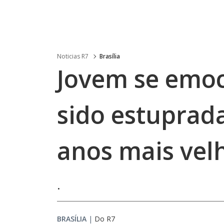
Noticias R7
Brasília
Jovem se emoc
sido estuprad
anos mais vel
.
BRASÍLIA
|
Do R7