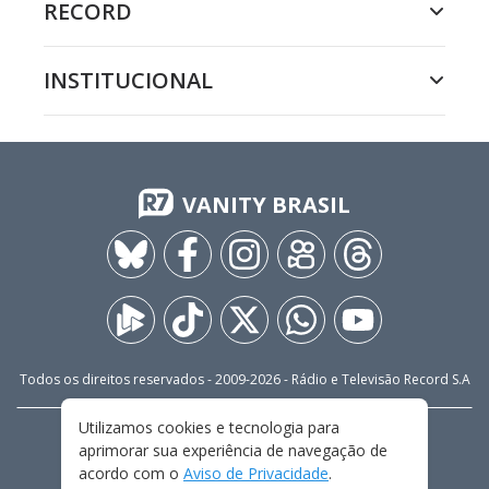
RECORD
INSTITUCIONAL
VANITY BRASIL
Todos os direitos reservados - 2009-
2026
- Rádio e Televisão Record S.A
Utilizamos cookies e tecnologia para
CARREIRA
FALE CONOSCO
PRIVACIDADE
aprimorar sua experiência de navegação de
TERMOS E CONDIÇÕES DE USO
acordo com o
Aviso de Privacidade
.