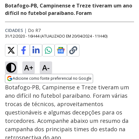
Botafogo-PB, Campinense e Treze tiveram um ano
difícil no futebol paraibano. Foram
CIDADES
|
Do R7
31/12/2020 - 16H44
(ATUALIZADO EM
20/04/2024 - 11H40
)
A+
A-
Adicione como fonte preferencial no Google
Opens in new window
Botafogo-PB, Campinense e Treze tiveram um
ano difícil no futebol paraibano. Foram várias
trocas de técnicos, aproveitamentos
questionáveis e algumas decepções para os
torcedores. Acompanhe abaixo um resumo da
campanha dos principais times do estado na
retrospectiva do ano.