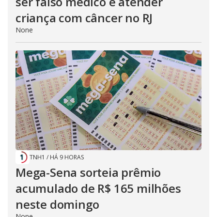
ser falso médico e atender
criança com câncer no RJ
None
TNH1
/
HÁ 9 HORAS
Mega-Sena sorteia prêmio
acumulado de R$ 165 milhões
neste domingo
None