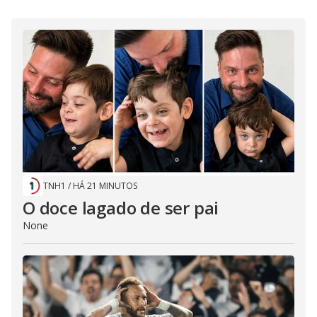
i
d
e
o
TNH1
/
HÁ 21 MINUTOS
O doce lagado de ser pai
None