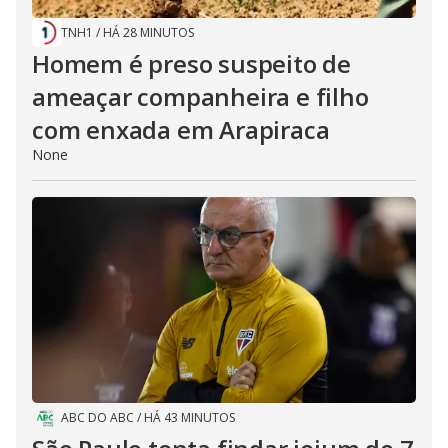
TNH1
/
HÁ 28 MINUTOS
Homem é preso suspeito de
ameaçar companheira e filho
com enxada em Arapiraca
None
ABC DO ABC
/
HÁ 43 MINUTOS