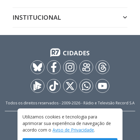
INSTITUCIONAL
CIDADES
Todos os direitos reservados - 2009-
2026
- Rádio e Televisão Record S.A
Utilizamos cookies e tecnologia para
CARREIRA
FALE CONOSCO
PRIVACIDADE
aprimorar sua experiência de navegação de
TERMOS E CONDIÇÕES DE USO
acordo com o
Aviso de Privacidade
.