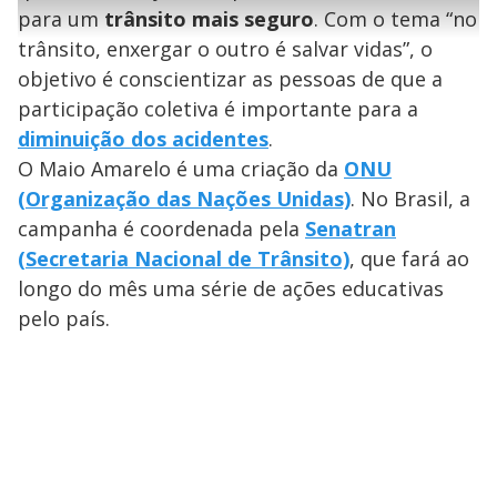
l
e
s
n
a
g
e
para um
trânsito mais seguro
. Com o tema “no
r
u
g
n
u
a
trânsito, enxergar o outro é salvar vidas”, o
d
n
o
d
s
o
objetivo é conscientizar as pessoas de que a
s
y
participação coletiva é importante para a
diminuição dos acidentes
.
M
O Maio Amarelo é uma criação da
ONU
V
u
d
o
(Organização das Nações Unidas)
. No Brasil, a
campanha é coordenada pela
Senatran
i
(Secretaria Nacional de Trânsito)
, que fará ao
longo do mês uma série de ações educativas
d
pelo país.
e
o