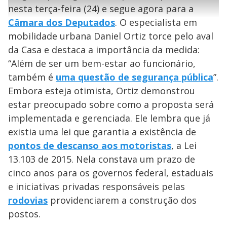
l
e
s
n
a
g
e
nesta terça-feira (24) e segue agora para a
r
u
g
n
u
a
Câmara dos Deputados
. O especialista em
d
n
o
d
s
o
mobilidade urbana Daniel Ortiz torce pelo aval
s
y
da Casa e destaca a importância da medida:
“Além de ser um bem-estar ao funcionário,
M
também é
uma questão de segurança pública
”.
V
u
d
o
Embora esteja otimista, Ortiz demonstrou
estar preocupado sobre como a proposta será
i
implementada e gerenciada. Ele lembra que já
existia uma lei que garantia a existência de
d
pontos de descanso aos motoristas
, a Lei
13.103 de 2015. Nela constava um prazo de
e
cinco anos para os governos federal, estaduais
e iniciativas privadas responsáveis pelas
rodovias
providenciarem a construção dos
o
postos.