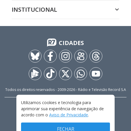
INSTITUCIONAL
CIDADES
Todos os direitos reservados - 2009-
2026
- Rádio e Televisão Record S.A
Utilizamos cookies e tecnologia para
CARREIRA
FALE CONOSCO
PRIVACIDADE
aprimorar sua experiência de navegação de
TERMOS E CONDIÇÕES DE USO
acordo com o
Aviso de Privacidade
.
FECHAR