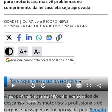
para motoristas, mas vê problemas no
cumprimento da lei caso ela seja aprovada
CIDADES
|
Do R7, com RECORD NEWS
25/02/2026 - 16H47
(ATUALIZADO EM
25/02/2026 - 16H47
)
A+
A-
Adicione como fonte preferencial no Google
Opens in new window
L
LEIA AQUI O RESUMO DA NOTÍCIA
o
a
S
d
u
C
P
V
A
P
F
e
b
o
l
o
v
u
d
t
m
A proposta de garantir locais adequados de
a
l
a
l
:
Senado aprova PEC sobre locais de descanso de motoristas profissionais
i
p
y
t
n
l
2
t
a
a
ç
s
.
por
Cidades
descanso para os motoristas profissionais de
l
r
r
a
c
9
e
t
1
r
r
0
s
i
0
1
e
%
cargas e passageiros foi aprovada pelo
Senado
l
s
0
e
h