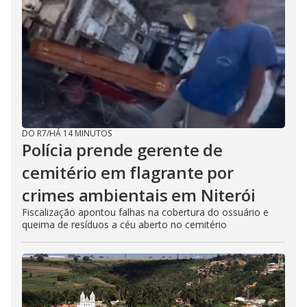
DO R7
/
HÁ 14 MINUTOS
Polícia prende gerente de
cemitério em flagrante por
crimes ambientais em Niterói
Fiscalização apontou falhas na cobertura do ossuário e
queima de resíduos a céu aberto no cemitério