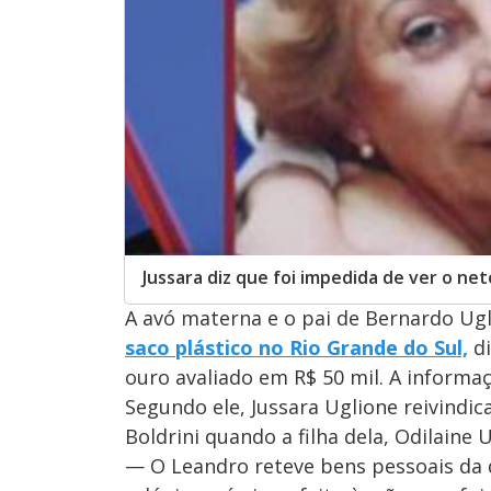
Jussara diz que foi impedida de ver o ne
A avó materna e o pai de Bernardo Ugl
saco plástico no Rio Grande do Sul,
di
ouro avaliado em R$ 50 mil. A informa
Segundo ele, Jussara Uglione reivindi
Boldrini quando a filha dela, Odilaine 
— O Leandro reteve bens pessoais da 