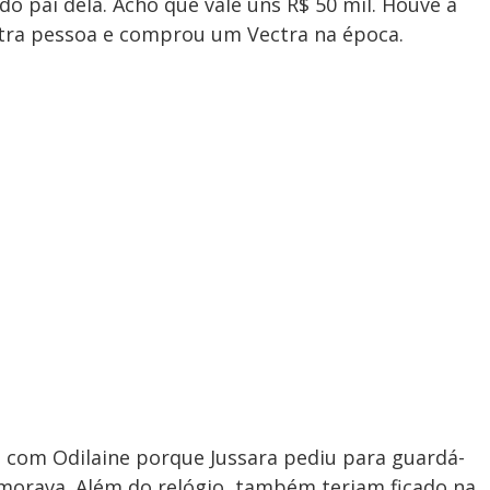
 do pai dela. Acho que vale uns R$ 50 mil. Houve a
tra pessoa e comprou um Vectra na época.
com Odilaine porque Jussara pediu para guardá-
orava. Além do relógio, também teriam ficado na