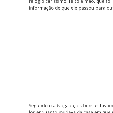
relógio caríssimo, feito à mão, que foi
informação de que ele passou para ou
Segundo o advogado, os bens estavam 
los enquanto mudava da casa em que m