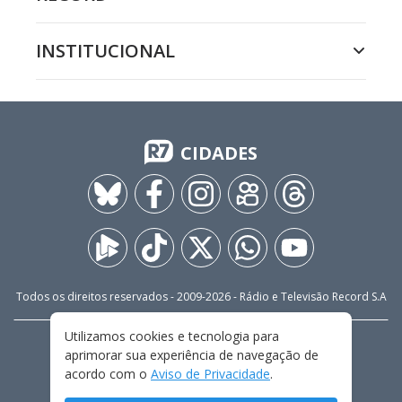
INSTITUCIONAL
CIDADES
Todos os direitos reservados - 2009-
2026
- Rádio e Televisão Record S.A
Utilizamos cookies e tecnologia para
CARREIRA
FALE CONOSCO
PRIVACIDADE
aprimorar sua experiência de navegação de
TERMOS E CONDIÇÕES DE USO
acordo com o
Aviso de Privacidade
.