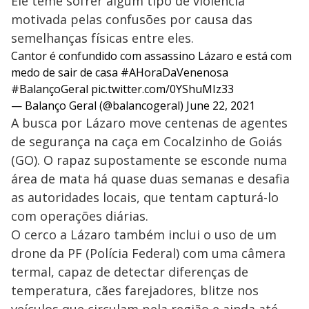
Ele teme sofrer algum tipo de violência
motivada pelas confusões por causa das
semelhanças físicas entre eles.
Cantor é confundido com assassino Lázaro e está com
medo de sair de casa
#AHoraDaVenenosa
#BalançoGeral
pic.twitter.com/0YShuMIz33
— Balanço Geral (@balancogeral)
June 22, 2021
A busca por Lázaro move centenas de agentes
de segurança na caça em Cocalzinho de Goiás
(GO). O rapaz supostamente se esconde numa
área de mata há quase duas semanas e desafia
as autoridades locais, que tentam capturá-lo
com operações diárias.
O cerco a Lázaro também inclui o uso de um
drone da PF (Polícia Federal) com uma câmera
termal, capaz de detectar diferenças de
temperatura, cães farejadores, blitze nos