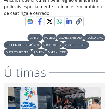
veículos que circulam pela região e ainda até
policiais especialmente treinados em ambiente
de caatinga e cerrado.
CANTOR
HOMEM
LÁZARO BARBOSA
POLÍCIA CIVIL
BOLETIM DE OCORRÊNCIA
SERIAL KILLER
VINÍCIUS BORGES
DISTRITO FEDERAL
POLÍCIA
MARANHENSE
Últimas