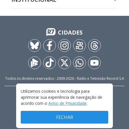
CIDADES
Todos os direitos reservados - 2009-
2026
- Rádio e Televisão Record S.A
Utilizamos cookies e tecnologia para
CARREIRA
FALE CONOSCO
PRIVACIDADE
aprimorar sua experiência de navegação de
TERMOS E CONDIÇÕES DE USO
acordo com o
Aviso de Privacidade
.
FECHAR