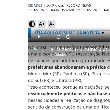
CIDADES
|
Do R7, com RECORD NEWS
15/06/2026 - 13H44
(ATUALIZADO EM
15/06/2026 - 13H44
)
A+
A-
L
LEIA AQUI O RESUMO DA NOTÍCIA
o
a
d
P
V
A
e
l
o
v
d
a
l
a
No Brasil, 143 municípios disponibili
:
y
t
n
0
a
ç
.
uma pesquisa da NTU (Associação Nac
r
a
9
por
Cidades
1
r
9
0
1
%
de cidades que adotam a gratuidade e
s
0
e
s
g
e
prefeituras abandonaram a prática
d
u
g
n
u
Monte Mor (SP), Paulínia (SP), Pirapora 
d
n
o
d
s
o
do Sul (PR) e Ubiratã (PR).
s
“Isso aconteceu porque as decisões p
essencialmente políticas e não basea
M
nessas cidades a realização de diagn
u
d
o
sentido da construção de uma política