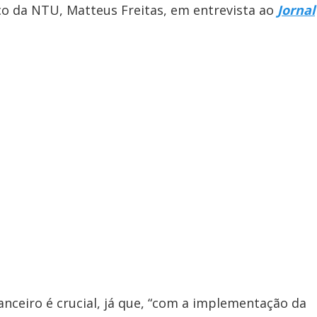
y
nico da NTU, Matteus Freitas, em entrevista ao
Jornal
V
i
d
e
o
anceiro é crucial, já que, “com a implementação da