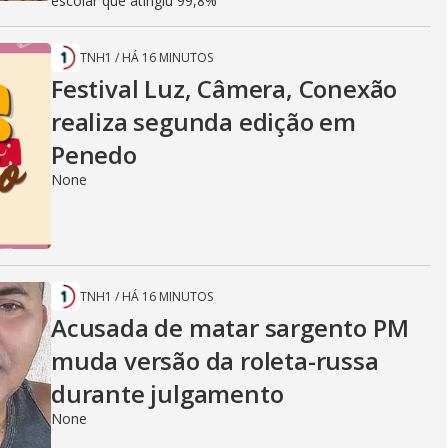
escolar que atingiu 99,8%
TNH1
/
HÁ 16 MINUTOS
Festival Luz, Câmera, Conexão
realiza segunda edição em
Penedo
None
TNH1
/
HÁ 16 MINUTOS
Acusada de matar sargento PM
muda versão da roleta-russa
durante julgamento
None