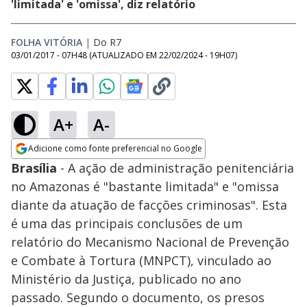
'limitada' e 'omissa', diz relatório
FOLHA VITÓRIA
|
Do R7
03/01/2017 - 07H48
(ATUALIZADO EM
22/02/2024 - 19H07
)
A+
A-
Adicione como fonte preferencial no Google
Opens in new window
Brasília
- A ação de administração penitenciária
no Amazonas é "bastante limitada" e "omissa
diante da atuação de facções criminosas". Esta
é uma das principais conclusões de um
relatório do Mecanismo Nacional de Prevenção
e Combate à Tortura (MNPCT), vinculado ao
Ministério da Justiça, publicado no ano
passado. Segundo o documento, os presos