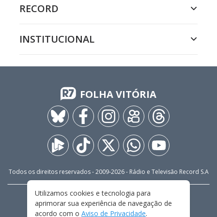
RECORD
INSTITUCIONAL
FOLHA VITÓRIA
Todos os direitos reservados - 2009-
2026
- Rádio e Televisão Record S.A
Utilizamos cookies e tecnologia para
CARREIRA
FALE CONOSCO
PRIVACIDADE
aprimorar sua experiência de navegação de
TERMOS E CONDIÇÕES DE USO
acordo com o
Aviso de Privacidade
.