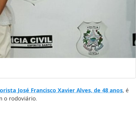
ista José Francisco Xavier Alves, de 48 anos
, é
 o rodoviário.