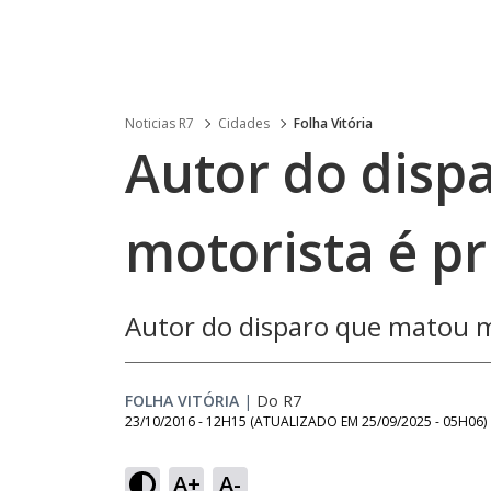
Noticias R7
Cidades
Folha Vitória
Autor do disp
motorista é p
Autor do disparo que matou m
FOLHA VITÓRIA
|
Do R7
23/10/2016 - 12H15
(ATUALIZADO EM
25/09/2025 - 05H06
)
A+
A-