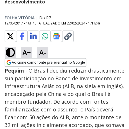
desenvolvimento
FOLHA VITÓRIA
|
Do R7
12/05/2017 - 16H43
(ATUALIZADO EM
22/02/2024 - 17H24
)
A+
A-
Adicione como fonte preferencial no Google
Opens in new window
Pequim
- O Brasil decidiu reduzir drasticamente
sua participação no Banco de Investimento em
Infraestrutura Asiático (AIIB, na sigla em inglês),
encabeçado pela China e do qual o Brasil é
membro fundador. De acordo com fontes
familiarizadas com o assunto, o País deverá
ficar com 50 ações do AIIB, ante o montante de
32 mil ações inicialmente acordado, que somava