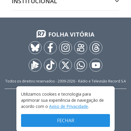
INSTITUCIONAL
FOLHA VITÓRIA
Todos os direitos reservados - 2009-
2026
- Rádio e Televisão Record S.A
Utilizamos cookies e tecnologia para
CARREIRA
FALE CONOSCO
PRIVACIDADE
aprimorar sua experiência de navegação de
TERMOS E CONDIÇÕES DE USO
acordo com o
Aviso de Privacidade
.
FECHAR