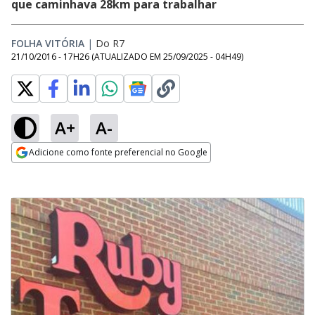
que caminhava 28km para trabalhar
FOLHA VITÓRIA
|
Do R7
21/10/2016 - 17H26
(ATUALIZADO EM
25/09/2025 - 04H49
)
A+
A-
Adicione como fonte preferencial no Google
Opens in new window