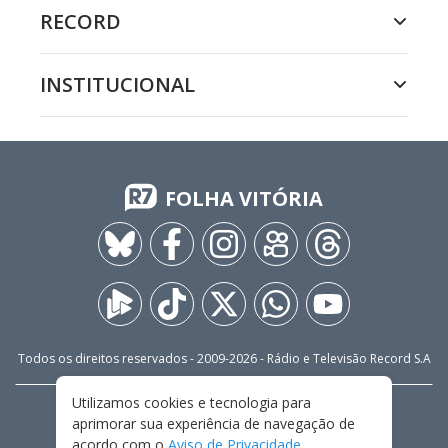
RECORD
INSTITUCIONAL
FOLHA VITÓRIA
Todos os direitos reservados - 2009-
2026
- Rádio e Televisão Record S.A
Utilizamos cookies e tecnologia para
CARREIRA
FALE CONOSCO
PRIVACIDADE
aprimorar sua experiência de navegação de
TERMOS E CONDIÇÕES DE USO
acordo com o
Aviso de Privacidade
.