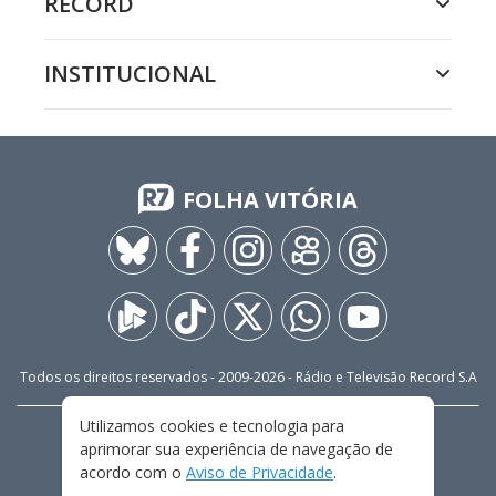
RECORD
INSTITUCIONAL
FOLHA VITÓRIA
Todos os direitos reservados - 2009-
2026
- Rádio e Televisão Record S.A
Utilizamos cookies e tecnologia para
CARREIRA
FALE CONOSCO
PRIVACIDADE
aprimorar sua experiência de navegação de
TERMOS E CONDIÇÕES DE USO
acordo com o
Aviso de Privacidade
.