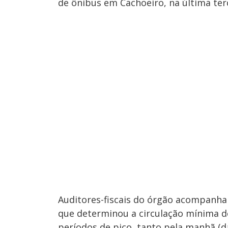
de ônibus em Cachoeiro, na última terç
Auditores-fiscais do órgão acompanhar
que determinou a circulação mínima d
períodos de pico, tanto pela manhã (da