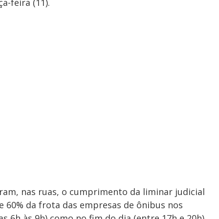
a-feira (11).
am, nas ruas, o cumprimento da liminar judicial
e 60% da frota das empresas de ônibus nos
s 6h às 9h) como no fim do dia (entre 17h e 20h).