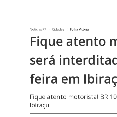
Noticias R7
Cidades
Folha Vitória
Fique atento m
será interdita
feira em Ibira
Fique atento motorista! BR 10
Ibiraçu