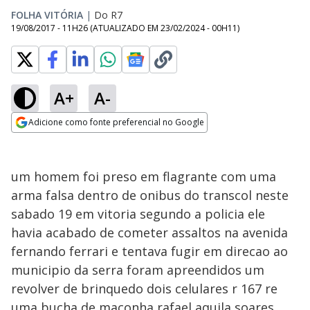
FOLHA VITÓRIA
|
Do R7
19/08/2017 - 11H26
(ATUALIZADO EM
23/02/2024 - 00H11
)
A+
A-
Adicione como fonte preferencial no Google
Opens in new window
um homem foi preso em flagrante com uma
arma falsa dentro de onibus do transcol neste
sabado 19 em vitoria segundo a policia ele
havia acabado de cometer assaltos na avenida
fernando ferrari e tentava fugir em direcao ao
municipio da serra foram apreendidos um
revolver de brinquedo dois celulares r 167 re
uma bucha de maconha rafael aquila soares