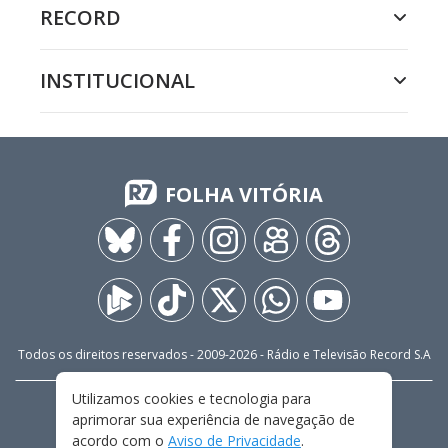
RECORD
INSTITUCIONAL
FOLHA VITÓRIA
Todos os direitos reservados - 2009-
2026
- Rádio e Televisão Record S.A
Utilizamos cookies e tecnologia para
CARREIRA
FALE CONOSCO
PRIVACIDADE
aprimorar sua experiência de navegação de
TERMOS E CONDIÇÕES DE USO
acordo com o
Aviso de Privacidade
.