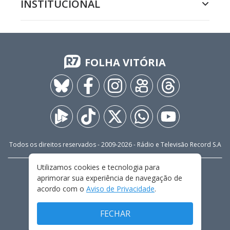
INSTITUCIONAL
FOLHA VITÓRIA
Todos os direitos reservados - 2009-
2026
- Rádio e Televisão Record S.A
Utilizamos cookies e tecnologia para
CARREIRA
FALE CONOSCO
PRIVACIDADE
aprimorar sua experiência de navegação de
TERMOS E CONDIÇÕES DE USO
acordo com o
Aviso de Privacidade
.
FECHAR