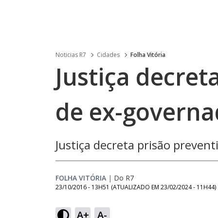
Noticias R7
Cidades
Folha Vitória
Justiça decret
de ex-governa
Justiça decreta prisão preven
FOLHA VITÓRIA
|
Do R7
23/10/2016 - 13H51
(ATUALIZADO EM
23/02/2024 - 11H44
)
A+
A-