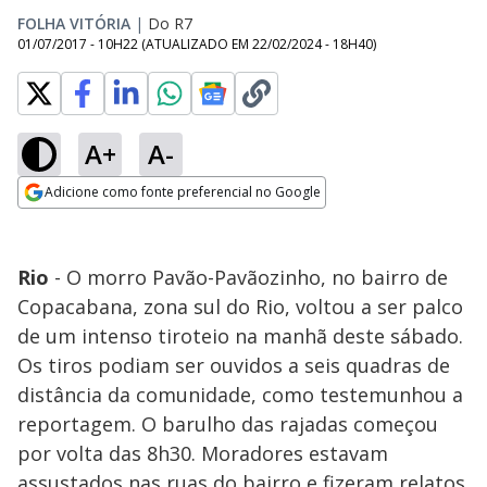
FOLHA VITÓRIA
|
Do R7
01/07/2017 - 10H22
(ATUALIZADO EM
22/02/2024 - 18H40
)
A+
A-
Adicione como fonte preferencial no Google
Opens in new window
Rio
- O morro Pavão-Pavãozinho, no bairro de
Copacabana, zona sul do Rio, voltou a ser palco
de um intenso tiroteio na manhã deste sábado.
Os tiros podiam ser ouvidos a seis quadras de
distância da comunidade, como testemunhou a
reportagem. O barulho das rajadas começou
por volta das 8h30. Moradores estavam
assustados nas ruas do bairro e fizeram relatos