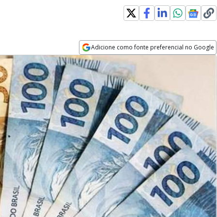
Adicione como fonte preferencial no Google
Opens in new window