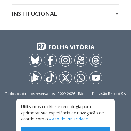
INSTITUCIONAL
FOLHA VITÓRIA
Todos os direitos reservados - 2009-
2026
- Rádio e Televisão Record S.A
Utilizamos cookies e tecnologia para
CARREIRA
FALE CONOSCO
PRIVACIDADE
aprimorar sua experiência de navegação de
TERMOS E CONDIÇÕES DE USO
acordo com o
Aviso de Privacidade
.