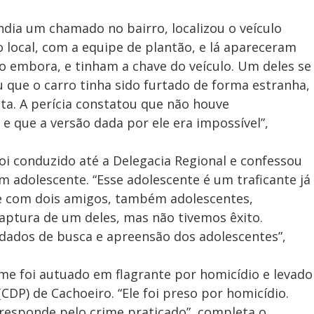
ndia um chamado no bairro, localizou o veículo
local, com a equipe de plantão, e lá apareceram
o embora, e tinham a chave do veículo. Um deles se
u que o carro tinha sido furtado de forma estranha,
a. A perícia constatou que não houve
e que a versão dada por ele era impossível”,
foi conduzido até a Delegacia Regional e confessou
m adolescente. “Esse adolescente é um traficante já
te com dois amigos, também adolescentes,
ptura de um deles, mas não tivemos êxito.
ndados de busca e apreensão dos adolescentes”,
ime foi autuado em flagrante por homicídio e levado
CDP) de Cachoeiro. “Ele foi preso por homicídio.
esponde pelo crime praticado”, completa o