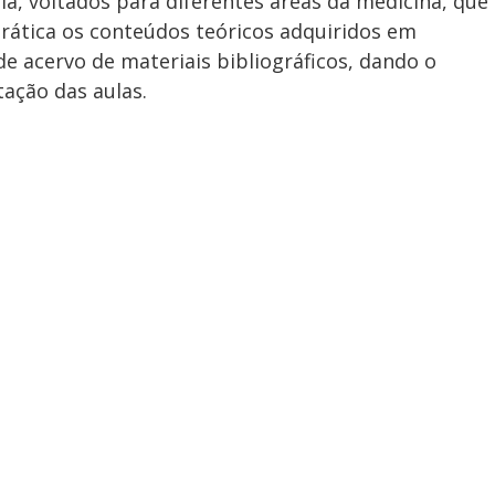
ia, voltados para diferentes áreas da medicina, que
ática os conteúdos teóricos adquiridos em
de acervo de materiais bibliográficos, dando o
ação das aulas.