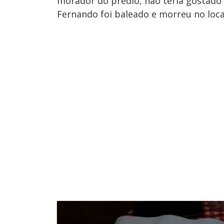
morador do prédio, não teria gostado 
Fernando foi baleado e morreu no loca