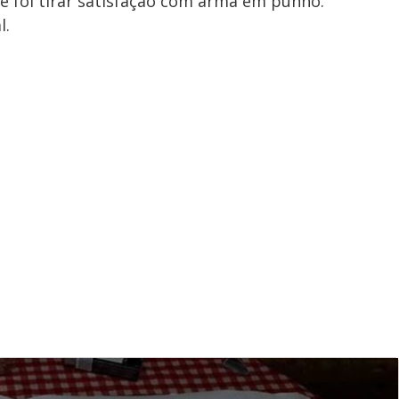
e foi tirar satisfação com arma em punho.
l.