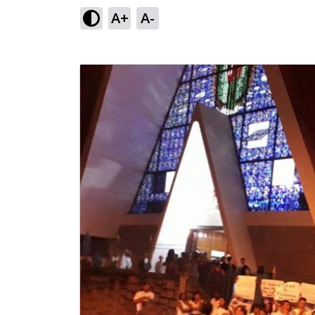
A+
A-