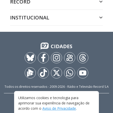
RECORD
INSTITUCIONAL
CIDADES
Todos os direitos reservados - 2009-
2026
- Rádio e Televisão Record S.A
Utilizamos cookies e tecnologia para
CARREIRA
FALE CONOSCO
PRIVACIDADE
aprimorar sua experiência de navegação de
TERMOS E CONDIÇÕES DE USO
acordo com o
Aviso de Privacidade
.