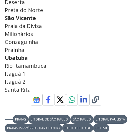
Deserta
Preta do Norte
São Vicente
Praia da Divisa
Milionários
Gonzaguinha
Prainha
Ubatuba
Rio Itamambuca
Itaguá 1
Itaguá 2
Santa Rita
PRAIAS
LITORAL DE SÃO PAULO
SÃO PAULO
LITORAL PAULISTA
PRAIAS IMPRÓPRIAS PARA BANHO
BALNEABILIDADE
CETESB