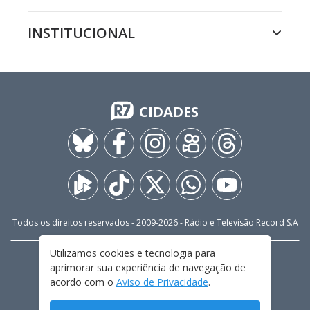
INSTITUCIONAL
CIDADES
Todos os direitos reservados - 2009-
2026
- Rádio e Televisão Record S.A
Utilizamos cookies e tecnologia para
CARREIRA
FALE CONOSCO
PRIVACIDADE
aprimorar sua experiência de navegação de
TERMOS E CONDIÇÕES DE USO
acordo com o
Aviso de Privacidade
.