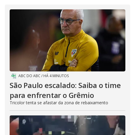
V
o
i
d
e
o
ABC DO ABC
/
HÁ 4 MINUTOS
São Paulo escalado: Saiba o time
para enfrentar o Grêmio
Tricolor tenta se afastar da zona de rebaixamento