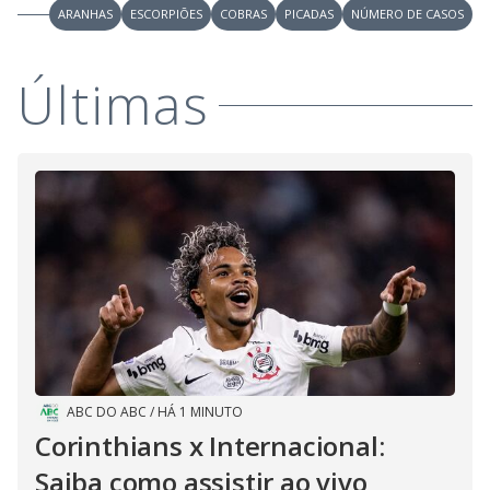
ARANHAS
ESCORPIÕES
COBRAS
PICADAS
NÚMERO DE CASOS
Últimas
ABC DO ABC
/
HÁ 1 MINUTO
Corinthians x Internacional:
Saiba como assistir ao vivo