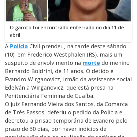
O garoto foi encontrado enterrado no dia 11 de
abril
A
Polícia
Civil prendeu, na tarde deste sábado
(10), em Frederico Westphalen (RS), mais um
suspeito de envolvimento na
morte
do menino
Bernardo Boldrini, de 11 anos. O detido é
Evandro Wirganovicz, irmão da assistente social
Edelvânia Wirganovicz, que está presa na
Penitenciária Feminina de Guaíba.
O juiz Fernando Vieira dos Santos, da Comarca
de Três Passos, deferiu o pedido da Polícia e
decretou a prisão temporária de Evandro pelo
prazo de 30 dias, por haver indícios de
participação dele na ocultação do cadáver do