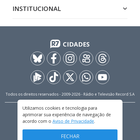
INSTITUCIONAL
CIDADES
Todos os direitos reservados - 2009-
2026
- Rádio e Televisão Record S.A
Utilizamos cookies e tecnologia para
CARREIRA
FALE CONOSCO
PRIVACIDADE
aprimorar sua experiência de navegação de
TERMOS E CONDIÇÕES DE USO
acordo com o
Aviso de Privacidade
.
FECHAR