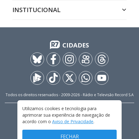
INSTITUCIONAL
CIDADES
Todos os direitos reservados - 2009-
2026
- Rádio e Televisão Record S.A
Utilizamos cookies e tecnologia para
CARREIRA
FALE CONOSCO
PRIVACIDADE
aprimorar sua experiência de navegação de
TERMOS E CONDIÇÕES DE USO
acordo com o
Aviso de Privacidade
.
FECHAR