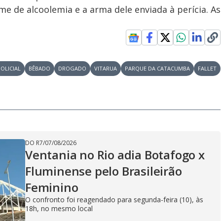
e de alcoolemia e a arma dele enviada à perícia. As
POLICIAL
BÊBADO
DROGADO
VITARUA
PARQUE DA CATACUMBA
FALLET
DO R7
/
07/08/2026
Ventania no Rio adia Botafogo x
Fluminense pelo Brasileirão
Feminino
O confronto foi reagendado para segunda-feira (10), às
18h, no mesmo local