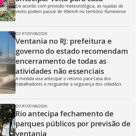
De acordo com previsão meteorológica, as rajadas de
vento podem passar de 90km/h no território fluminense
DO R7
/
07/08/2026
Ventania no RJ: prefeitura e
governo do estado recomendam
encerramento de todas as
atividades não essenciais
A medida visa antecipar o retorno para casa dos
trabalhadores e resguardar a segurança dos cidadãos
DO R7
/
07/08/2026
Rio antecipa fechamento de
parques públicos por previsão de
ventania