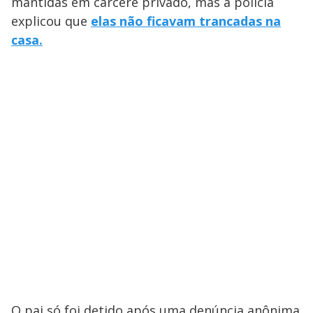
mantidas em cárcere privado, mas a polícia
explicou que
elas não ficavam trancadas na
casa.
O pai só foi detido após uma denúncia anônima