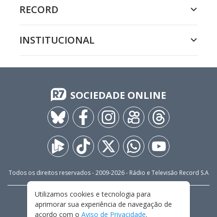
RECORD
INSTITUCIONAL
SOCIEDADE ONLINE
Todos os direitos reservados - 2009-
2026
- Rádio e Televisão Record S.A
Utilizamos cookies e tecnologia para
CARREIRA
FALE CONOSCO
PRIVACIDADE
aprimorar sua experiência de navegação de
TERMOS E CONDIÇÕES DE USO
acordo com o
Aviso de Privacidade
.