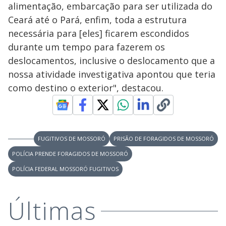
i
alimentação, embarcação para ser utilizada do
a
a
n
l
d
l
Ceará até o Pará, enfim, toda a estrutura
o
w
D
w
necessária para [eles] ficarem escondidos
i
.
i
n
T
durante um tempo para fazerem os
a
h
d
i
deslocamentos, inclusive o deslocamento que a
l
o
s
o
m
nossa atividade investigativa apontou que teria
w
o
g
.
como destino o exterior", destacou.
d
a
l
c
a
n
b
e
FUGITIVOS DE MOSSORÓ
PRISÃO DE FORAGIDOS DE MOSSORÓ
c
l
POLÍCIA PRENDE FORAGIDOS DE MOSSORÓ
o
s
POLÍCIA FEDERAL MOSSORÓ FUGITIVOS
e
d
b
y
Últimas
p
r
e
s