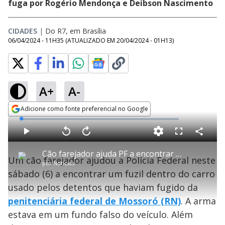
fuga por Rogério Mendonça e Deibson Nascimento
CIDADES
|
Do R7, em Brasília
06/04/2024 - 11H35
(ATUALIZADO EM
20/04/2024 - 01H13
)
A+
A-
Adicione como fonte preferencial no Google
Opens in new window
L
o
a
d
C
P
V
A
P
F
e
o
l
o
v
u
d
m
a
l
a
l
:
Cão farejador ajuda PF a encontrar fuzil em carro usado por foragidos de Mossoró
p
y
t
n
l
0
Um cão farejador ajudou a Polícia Federal neste
a
a
ç
s
%
por
Notícias
r
r
a
c
t
1
r
l
r
sábado (6) a encontrar um fuzil dentro do carro
i
0
1
e
l
s
0
e
h
usado pelos detentos que haviam fugido da
e
s
n
a
g
e
r
u
g
penitenciária federal de Mossoró (RN)
. A arma
n
u
a
d
n
o
d
estava em um fundo falso do veículo. Além
s
o
s