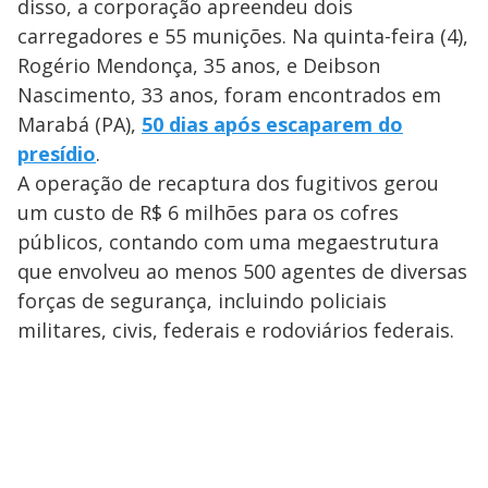
disso, a corporação apreendeu dois
y
carregadores e 55 munições. Na quinta-feira (4),
Rogério Mendonça, 35 anos, e Deibson
M
V
u
d
Nascimento, 33 anos, foram encontrados em
o
Marabá (PA),
50 dias após escaparem do
i
presídio
.
A operação de recaptura dos fugitivos gerou
um custo de R$ 6 milhões para os cofres
d
públicos, contando com uma megaestrutura
que envolveu ao menos 500 agentes de diversas
e
forças de segurança, incluindo policiais
militares, civis, federais e rodoviários federais.
o