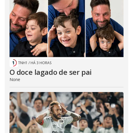
TNH1
/
HÁ 3 HORAS
O doce lagado de ser pai
None