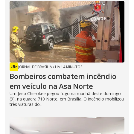
l
o
s
e
b
u
t
t
o
n
.
JORNAL DE BRASÍLIA
/
HÁ 14 MINUTOS
Bombeiros combatem incêndio
em veículo na Asa Norte
Um Jeep Cherokee pegou fogo na manhã deste domingo
(9), na quadra 710 Norte, em Brasília. O incêndio mobilizou
três viaturas do...