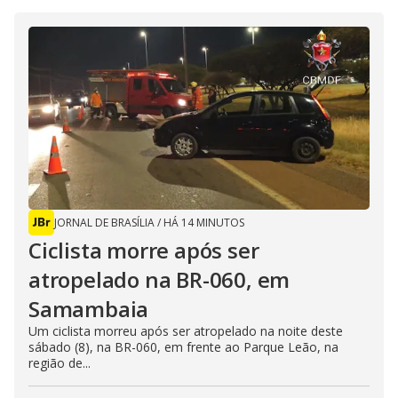
s
i
n
g
t
h
e
E
s
c
a
p
e
k
e
y
o
r
JORNAL DE BRASÍLIA
/
HÁ 14 MINUTOS
a
c
Ciclista morre após ser
t
i
atropelado na BR-060, em
v
a
t
Samambaia
i
n
Um ciclista morreu após ser atropelado na noite deste
g
sábado (8), na BR-060, em frente ao Parque Leão, na
t
região de...
h
e
c