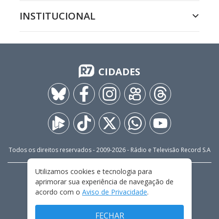
INSTITUCIONAL
CIDADES
Todos os direitos reservados - 2009-
2026
- Rádio e Televisão Record S.A
Utilizamos cookies e tecnologia para
CARREIRA
FALE CONOSCO
PRIVACIDADE
aprimorar sua experiência de navegação de
TERMOS E CONDIÇÕES DE USO
acordo com o
Aviso de Privacidade
.
FECHAR